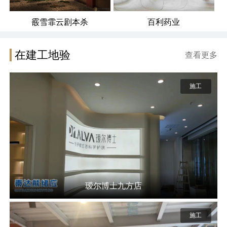
霰雪霏云剧本杀
百利药业
在建工地验
查看更多
施工
瑷尔博士九方店
施工