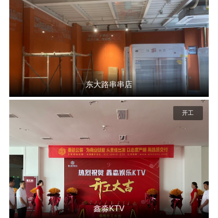
东大路串串店
开工
鑫淼KTV