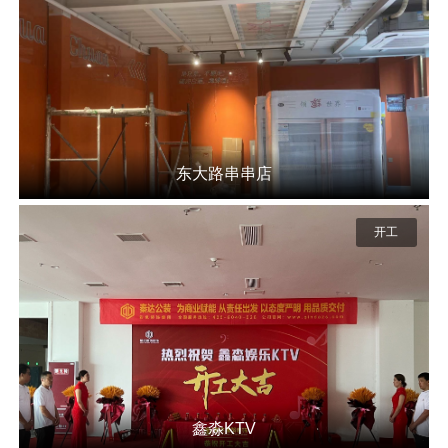
东大路串串店
开工
鑫淼KTV