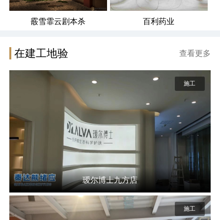
霰雪霏云剧本杀
百利药业
在建工地验
查看更多
施工
瑷尔博士九方店
施工