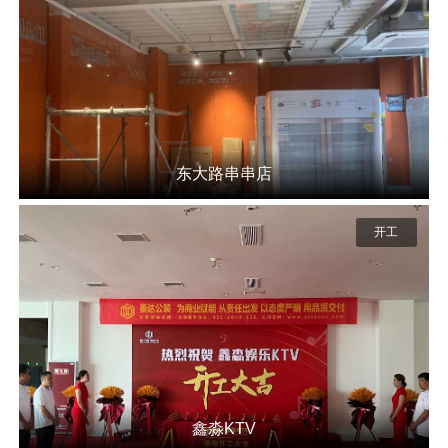
东大路串串店
开工
鑫淼KTV