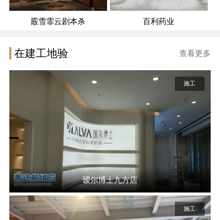
霰雪霏云剧本杀
百利药业
在建工地验
查看更多
施工
瑷尔博士九方店
施工