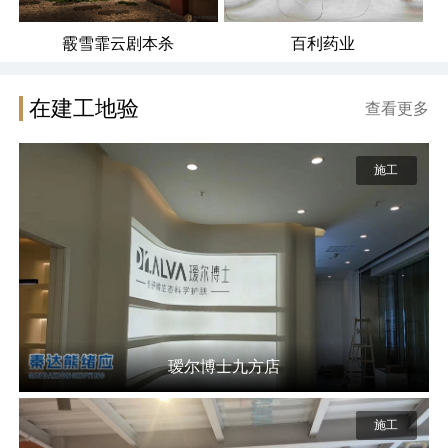
霰雪霏云剧本杀
百利药业
在建工地验
查看更多
施工
瑷尔博士九方店
施工