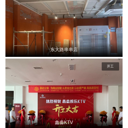
东大路串串店
开工
鑫淼KTV