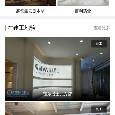
霰雪霏云剧本杀
百利药业
在建工地验
查看更多
施工
瑷尔博士九方店
施工