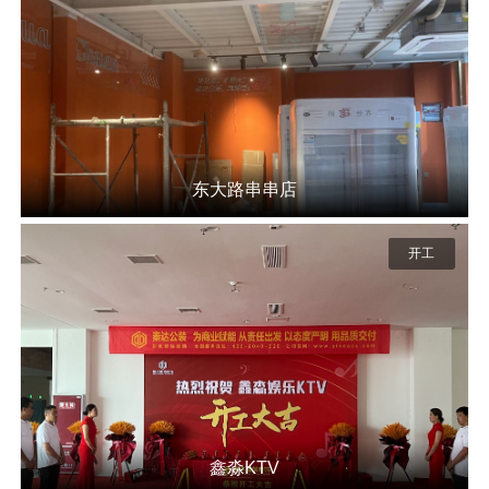
东大路串串店
开工
鑫淼KTV