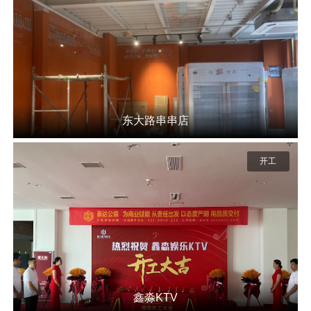
东大路串串店
开工
鑫淼KTV