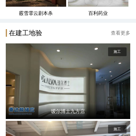
霰雪霏云剧本杀
百利药业
在建工地验
查看更多
施工
瑷尔博士九方店
施工