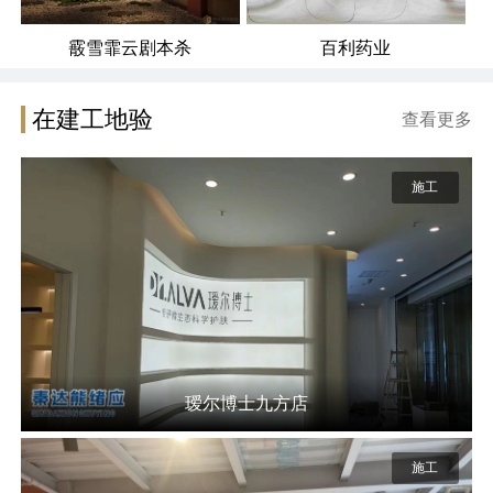
霰雪霏云剧本杀
百利药业
在建工地验
查看更多
施工
瑷尔博士九方店
施工