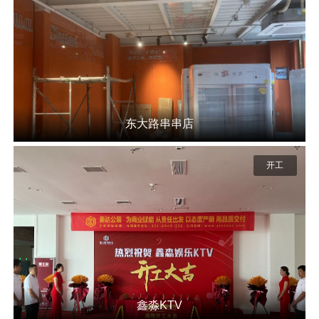
东大路串串店
开工
鑫淼KTV